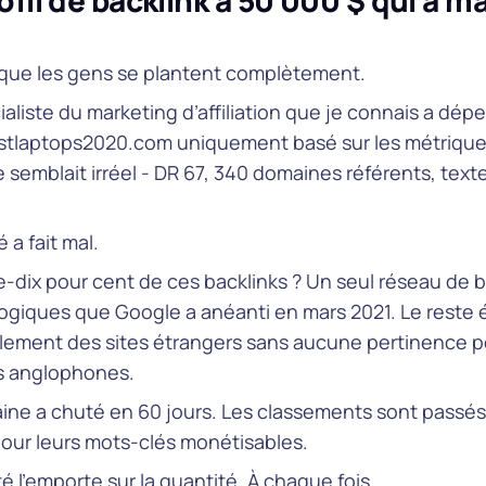
ofil de backlink à 50 000 $ qui a m
à que les gens se plantent complètement.
aliste du marketing d’affiliation que je connais a dép
stlaptops2020.com uniquement basé sur les métriques
semblait irréel - DR 67, 340 domaines référents, text
é a fait mal.
-dix pour cent de ces backlinks ? Un seul réseau de 
ogiques que Google a anéanti en mars 2021. Le reste é
alement des sites étrangers sans aucune pertinence p
 anglophones.
ine a chuté en 60 jours. Les classements sont passés 
pour leurs mots-clés monétisables.
té l’emporte sur la quantité. À chaque fois.