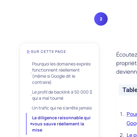
2
2
SmartSEO Hos
SUR CETTE PAGE
Écoutez
propriét
Pourquoi les domaines expirés
fonctionnent réellement
devienn
(même si Google dit le
contraire)
Tabl
Le profil de backlink à 50 000 $
qui a mal tourné
Un trafic qui ne s’arrête jamais
Pour
La diligence raisonnable qui
Goog
vous sauve réellement la
mise
Le p