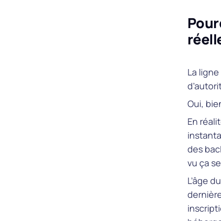
Pour
réell
La ligne
d’autori
Oui, bie
En réali
instant
des back
vu ça se
L’âge d
dernièr
inscript