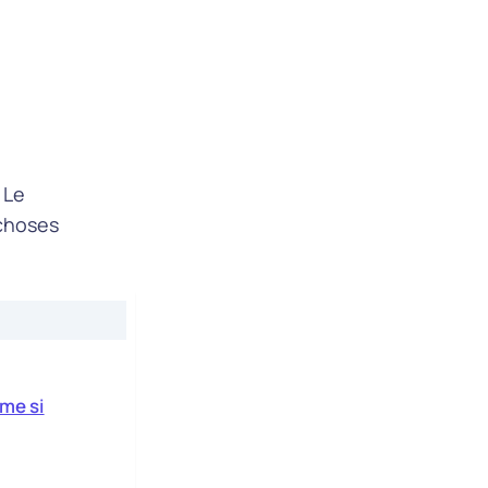
 Le
 choses
me si