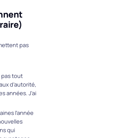
onnent
raire)
smettent pas
 pas tout
ux d’autorité,
s années. J’ai
aines l’année
nouvelles
ns qui