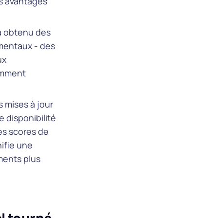
s avantages
 a obtenu des
ementaux - des
ux
samment
 mises à jour
 disponibilité
des scores de
nifie une
ments plus