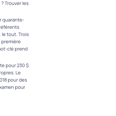
? Trouver les
r quarante-
référents
le tout. Trois
n première
mot-clé prend
te pour 230 $.
propres. Le
2018 pour des
éexamen pour