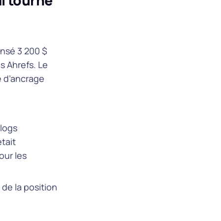
al tourné
ensé 3 200 $
 Ahrefs. Le
e d’ancrage
blogs
tait
our les
de la position