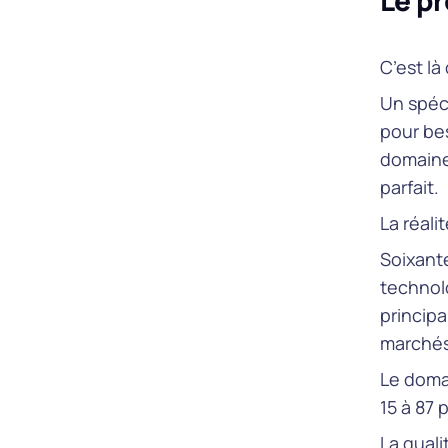
Le pr
C’est l
Un spéci
pour be
domaine 
parfait.
La réalit
Soixante
technol
princip
marchés
Le doma
15 à 87 
La quali