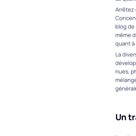
Arrêtez
Concentr
blog de
même do
quant à
La diver
dévelop
nues, p
mélangé
général
Un tr