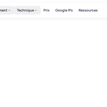
ment
Technique
Prix
Google IPs
Ressources
rteile abgelaufener
ins
ins sind Domains, die registriert wurden, aber nicht
Diese Domains können aus verschiedenen Gründen wer