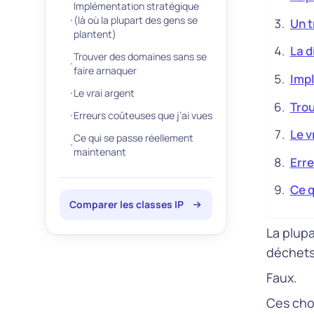
Implémentation stratégique
(là où la plupart des gens se
Un t
plantent)
La d
Trouver des domaines sans se
faire arnaquer
Impl
Le vrai argent
Trou
Erreurs coûteuses que j’ai vues
Le v
Ce qui se passe réellement
maintenant
Erre
Ce q
Comparer les classes IP
La plup
déchets
Faux.
Ces chos