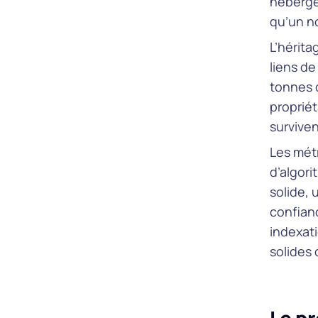
héberge
qu’un n
L’hérita
liens de
tonnes 
propriét
surviven
Les métr
d’algori
solide, 
confianc
indexati
solides 