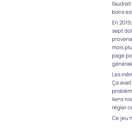
faudrai
bons est
En 2019
sept dol
provenan
mois plu
page po
général
Les mêm
Ça avait
problèm
liens no
régler 
Ce jeu n