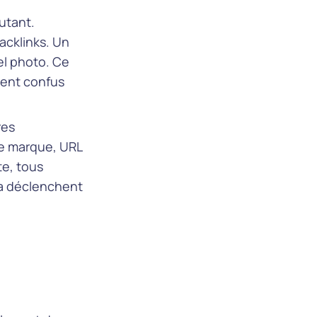
utant.
acklinks. Un
el photo. Ce
ent confus
res
de marque, URL
e, tous
la déclenchent