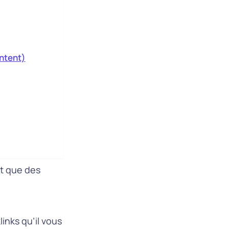
antent)
nt que des
inks qu’il vous