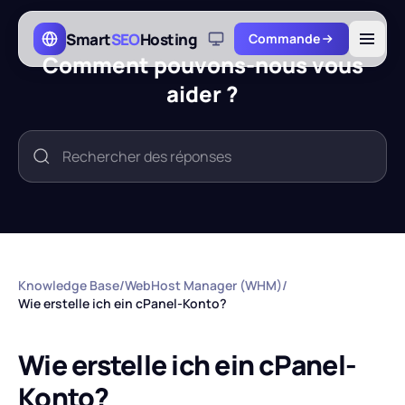
Skip to main content
Smart
SEO
Hosting
Commande
Comment pouvons-nous vous
aider ?
Knowledge Base
/
WebHost Manager (WHM)
/
Wie erstelle ich ein cPanel-Konto?
Wie erstelle ich ein cPanel-
Konto?